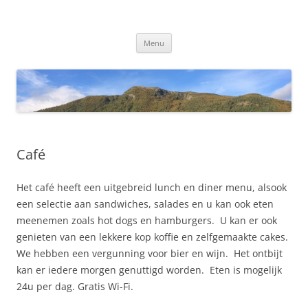
Ga
naar
Dovre Bensin Kro og Motell AS
de
inhoud
Menu
Café
Het café heeft een uitgebreid lunch en diner menu, alsook
een selectie aan sandwiches, salades en u kan ook eten
meenemen zoals hot dogs en hamburgers. U kan er ook
genieten van een lekkere kop koffie en zelfgemaakte cakes.
We hebben een vergunning voor bier en wijn. Het ontbijt
kan er iedere morgen genuttigd worden. Eten is mogelijk
24u per dag. Gratis Wi-Fi.