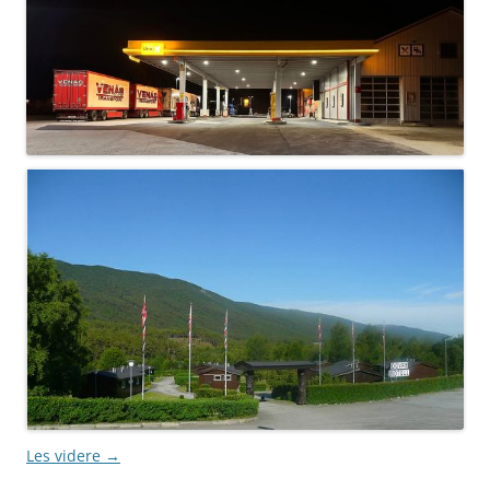
Les videre
→