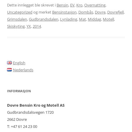
Dette innlegget ble skrevet i
Bensin
,
EV
,
Kro
,
Overnatting
,
Uncategorized
og merket
Bensinstasjon
,
Dombås
,
Dovre
,
Dovrefjell
,
Grimsdalen
,
Gudbrandsdalen
,
Lynlading
,
Mat
,
Middag
,
Motell
,
Skiskyting
,
YX
,
2014
.
English
Nederlands
INFORMASJON
Dovre Bensin Kro og Motell AS
Gudbrandsdalsvegen 1720
2662 Dovre
T: +47 61 24 23 00