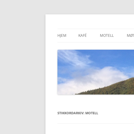
Hopp
til
innhold
Dovre Bensin Kro og
HJEM
KAFÉ
MOTELL
MØ
STIKKORDARKIV:
MOTELL