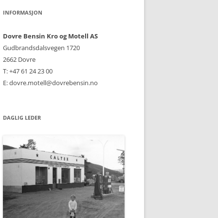
INFORMASJON
Dovre Bensin Kro og Motell AS
Gudbrandsdalsvegen 1720
2662 Dovre
T: +47 61 24 23 00
E: dovre.motell@dovrebensin.no
DAGLIG LEDER