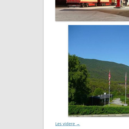
Les videre
→