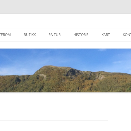
 Motell AS
TEROM
BUTIKK
PÅ TUR
HISTORIE
KART
KON